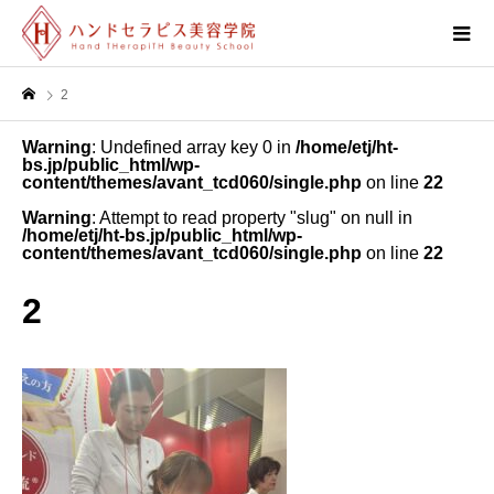
2
Warning
: Undefined array key 0 in
/home/etj/ht-
bs.jp/public_html/wp-
content/themes/avant_tcd060/single.php
on line
22
Warning
: Attempt to read property "slug" on null in
/home/etj/ht-bs.jp/public_html/wp-
content/themes/avant_tcd060/single.php
on line
22
2