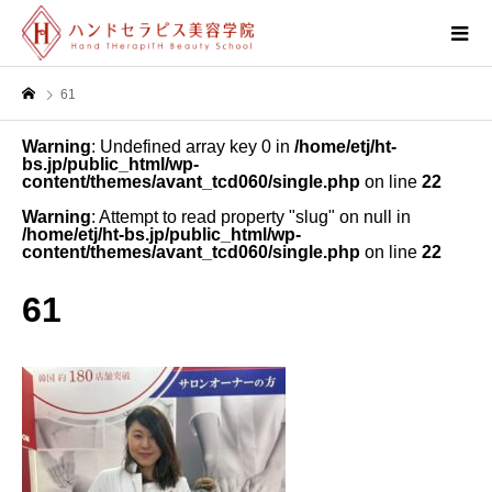
61
Warning
: Undefined array key 0 in
/home/etj/ht-
bs.jp/public_html/wp-
content/themes/avant_tcd060/single.php
on line
22
Warning
: Attempt to read property "slug" on null in
/home/etj/ht-bs.jp/public_html/wp-
content/themes/avant_tcd060/single.php
on line
22
61