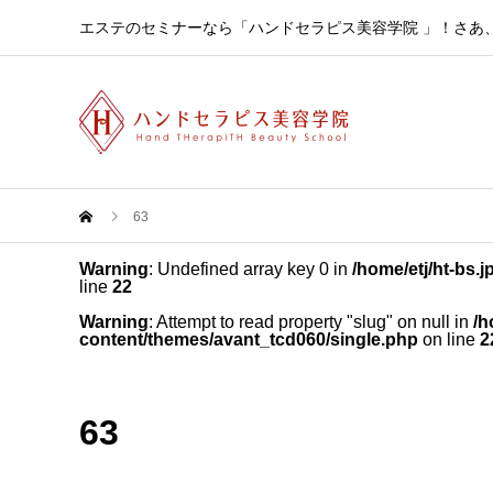
エステのセミナーなら「ハンドセラピス美容学院 」！さあ
63
Warning
: Undefined array key 0 in
/home/etj/ht-bs.
line
22
Warning
: Attempt to read property "slug" on null in
/h
content/themes/avant_tcd060/single.php
on line
2
63