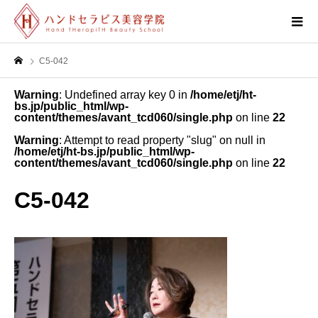
C5-042
Warning
: Undefined array key 0 in
/home/etj/ht-
bs.jp/public_html/wp-
content/themes/avant_tcd060/single.php
on line
22
Warning
: Attempt to read property "slug" on null in
/home/etj/ht-bs.jp/public_html/wp-
content/themes/avant_tcd060/single.php
on line
22
C5-042