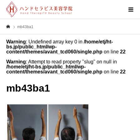
mb43ba1
Warning
: Undefined array key 0 in
/home/etj/ht-
bs.jp/public_html/wp-
content/themes/avant_tcd060/single.php
on line
22
Warning
: Attempt to read property "slug" on null in
/home/etj/ht-bs.jp/public_html/wp-
content/themes/avant_tcd060/single.php
on line
22
mb43ba1