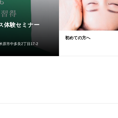
8月
18
ス体験セミナー
【講
【滋
2026
初めての方へ
滋賀体験会
7 大阪府寝屋川市石津東町2
会場：Le
内