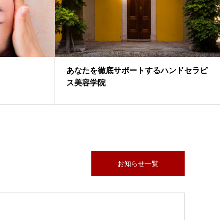
師主催】ハンドセラピス体験セミナー
賀/米原】
あなたを徹底サポートするハンドセラピ
i Ponopono 〒521-0011 滋賀県米原市中多良2丁目17-2
ス美容学院
お知らせ一覧