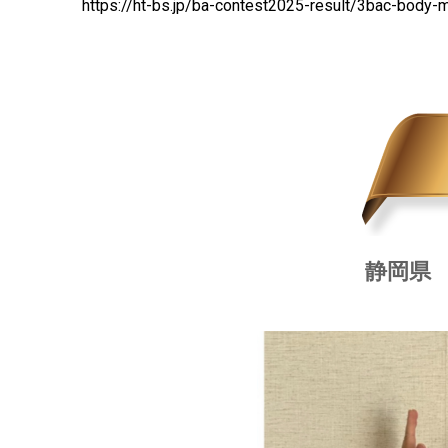
https://ht-bs.jp/ba-contest2025-result/3bac-body-m
静岡県 