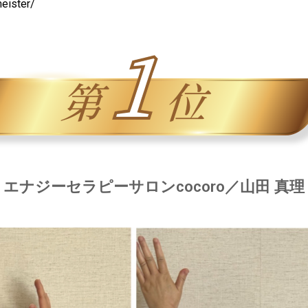
eister/
エナジーセラピーサロンcocoro／山田 真理