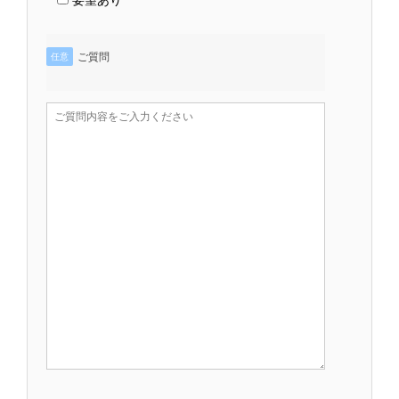
要望あり
ご質問
任意