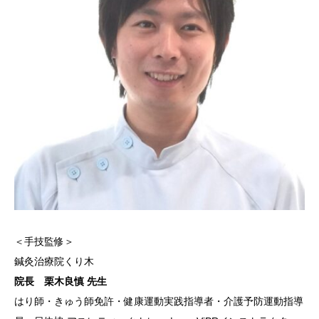
＜手技監修＞
鍼灸治療院くり木
院長 栗木良慎 先生
はり師・きゅう師免許・健康運動実践指導者・介護予防運動指導