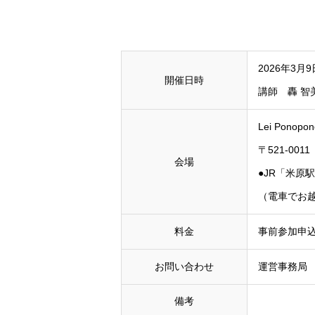
2026年3月
開催日時
講師 轟 智
Lei Ponopon
〒521-00
会場
●JR「米原
（電車でお
料金
事前参加申
お問い合わせ
運営事務局 T
備考