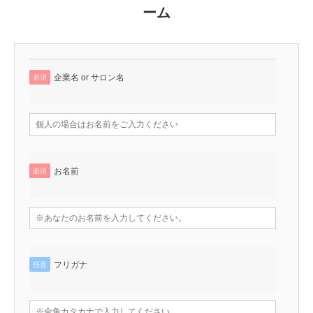
ーム
企業名 or サロン名
必須
お名前
必須
フリガナ
任意