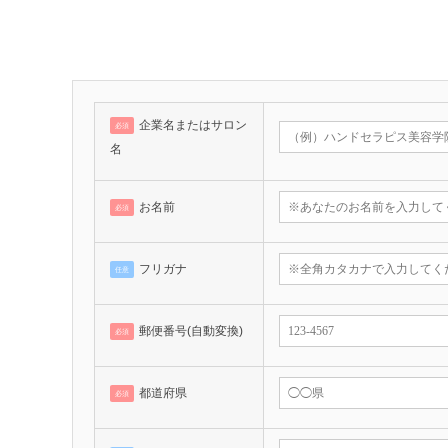
企業名またはサロン
必須
名
お名前
必須
フリガナ
任意
郵便番号(自動変換)
必須
都道府県
必須