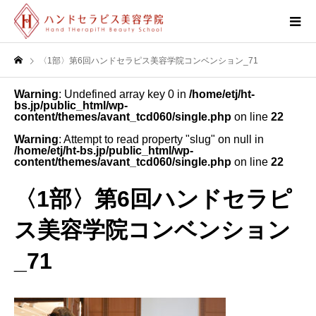
〈1部〉第6回ハンドセラピス美容学院コンベンション_71
Warning
: Undefined array key 0 in
/home/etj/ht-
bs.jp/public_html/wp-
content/themes/avant_tcd060/single.php
on line
22
Warning
: Attempt to read property "slug" on null in
/home/etj/ht-bs.jp/public_html/wp-
content/themes/avant_tcd060/single.php
on line
22
〈1部〉第6回ハンドセラピ
ス美容学院コンベンション
_71