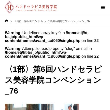
〈1部〉第6回ハンドセラピス美容学院コンベンション_76
Warning
: Undefined array key 0 in
/home/etj/ht-
bs.jp/public_html/wp-
content/themes/avant_tcd060/single.php
on line
22
Warning
: Attempt to read property "slug" on null in
/home/etj/ht-bs.jp/public_html/wp-
content/themes/avant_tcd060/single.php
on line
22
〈1部〉第6回ハンドセラピ
ス美容学院コンベンション
_76