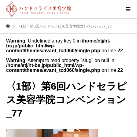
〈1部〉第6回ハンドセラピス美容学院コンベンション_77
Warning
: Undefined array key 0 in
/home/etj/ht-
bs.jp/public_html/wp-
content/themes/avant_tcd060/single.php
on line
22
Warning
: Attempt to read property "slug" on null in
/home/etj/ht-bs.jp/public_html/wp-
content/themes/avant_tcd060/single.php
on line
22
〈1部〉第6回ハンドセラピ
ス美容学院コンベンション
_77