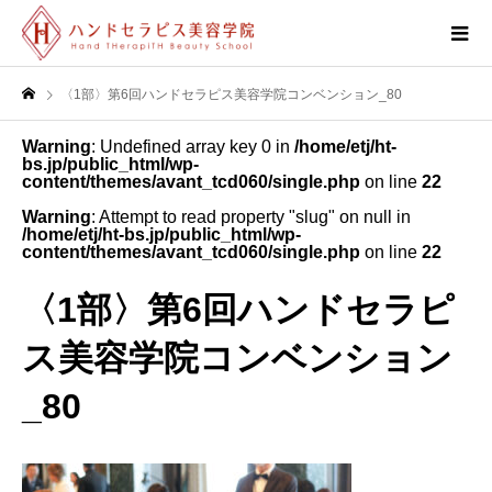
〈1部〉第6回ハンドセラピス美容学院コンベンション_80
Warning
: Undefined array key 0 in
/home/etj/ht-
bs.jp/public_html/wp-
content/themes/avant_tcd060/single.php
on line
22
Warning
: Attempt to read property "slug" on null in
/home/etj/ht-bs.jp/public_html/wp-
content/themes/avant_tcd060/single.php
on line
22
〈1部〉第6回ハンドセラピ
ス美容学院コンベンション
_80