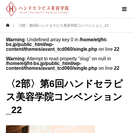
〈2部〉第6回ハンドセラピス美容学院コンベンション_22
Warning
: Undefined array key 0 in
/home/etj/ht-
bs.jp/public_html/wp-
content/themes/avant_tcd060/single.php
on line
22
Warning
: Attempt to read property "slug" on null in
/home/etj/ht-bs.jp/public_html/wp-
content/themes/avant_tcd060/single.php
on line
22
〈2部〉第6回ハンドセラピ
ス美容学院コンベンション
_22