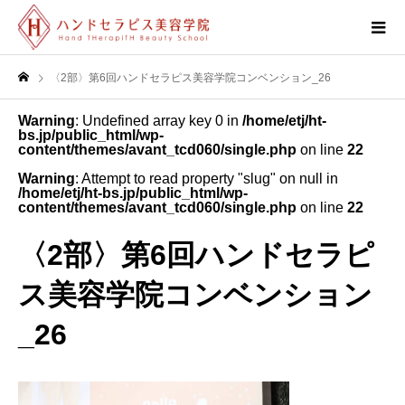
〈2部〉第6回ハンドセラピス美容学院コンベンション_26
Warning
: Undefined array key 0 in
/home/etj/ht-
bs.jp/public_html/wp-
content/themes/avant_tcd060/single.php
on line
22
Warning
: Attempt to read property "slug" on null in
/home/etj/ht-bs.jp/public_html/wp-
content/themes/avant_tcd060/single.php
on line
22
〈2部〉第6回ハンドセラピ
ス美容学院コンベンション
_26