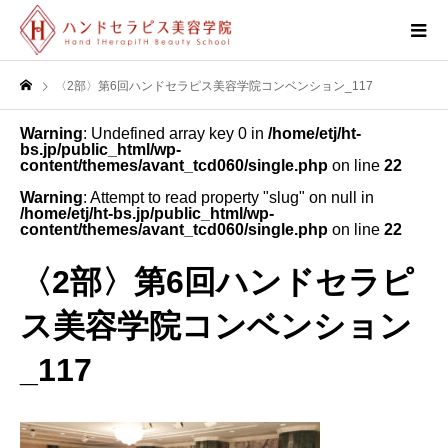
〈2部〉第6回ハンドセラピス美容学院コンベンション_117
Warning
: Undefined array key 0 in
/home/etj/ht-
bs.jp/public_html/wp-
content/themes/avant_tcd060/single.php
on line
22
Warning
: Attempt to read property "slug" on null in
/home/etj/ht-bs.jp/public_html/wp-
content/themes/avant_tcd060/single.php
on line
22
〈2部〉第6回ハンドセラピ
ス美容学院コンベンション
_117