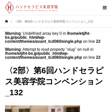
〈2部〉第6回ハンドセラピス美容学院コンベンション_132
Warning
: Undefined array key 0 in
/home/etj/ht-
bs.jp/public_html/wp-
content/themes/avant_tcd060/single.php
on line
22
Warning
: Attempt to read property "slug" on null in
/home/etj/ht-bs.jp/public_html/wp-
content/themes/avant_tcd060/single.php
on line
22
〈2部〉第6回ハンドセラピ
ス美容学院コンベンション
_132