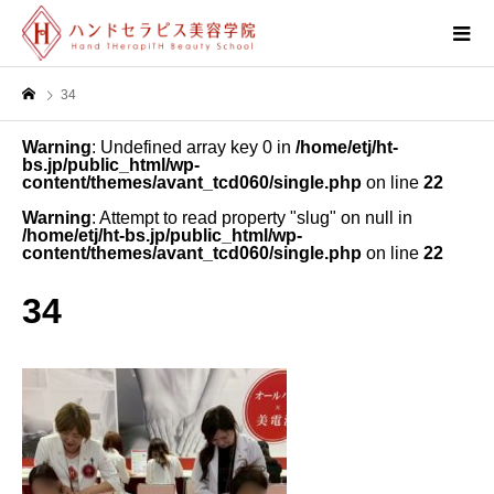
34
Warning
: Undefined array key 0 in
/home/etj/ht-
bs.jp/public_html/wp-
content/themes/avant_tcd060/single.php
on line
22
Warning
: Attempt to read property "slug" on null in
/home/etj/ht-bs.jp/public_html/wp-
content/themes/avant_tcd060/single.php
on line
22
34