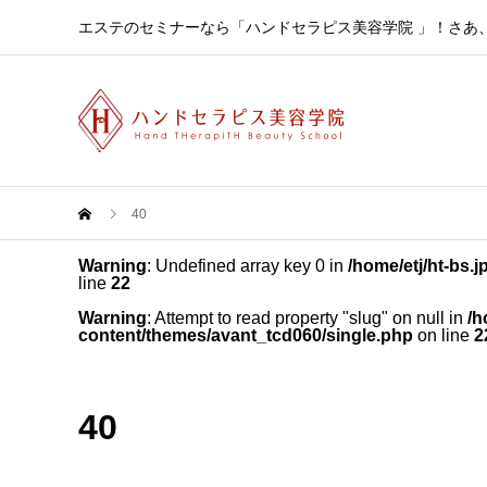
エステのセミナーなら「ハンドセラピス美容学院 」！さあ
40
Warning
: Undefined array key 0 in
/home/etj/ht-bs.
line
22
Warning
: Attempt to read property "slug" on null in
/h
content/themes/avant_tcd060/single.php
on line
2
40