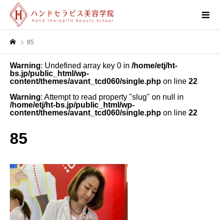
85
Warning
: Undefined array key 0 in
/home/etj/ht-
bs.jp/public_html/wp-
content/themes/avant_tcd060/single.php
on line
22
Warning
: Attempt to read property "slug" on null in
/home/etj/ht-bs.jp/public_html/wp-
content/themes/avant_tcd060/single.php
on line
22
85