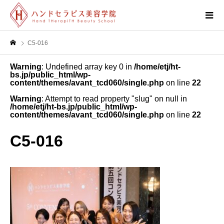
C5-016
Warning
: Undefined array key 0 in
/home/etj/ht-
bs.jp/public_html/wp-
content/themes/avant_tcd060/single.php
on line
22
Warning
: Attempt to read property "slug" on null in
/home/etj/ht-bs.jp/public_html/wp-
content/themes/avant_tcd060/single.php
on line
22
C5-016