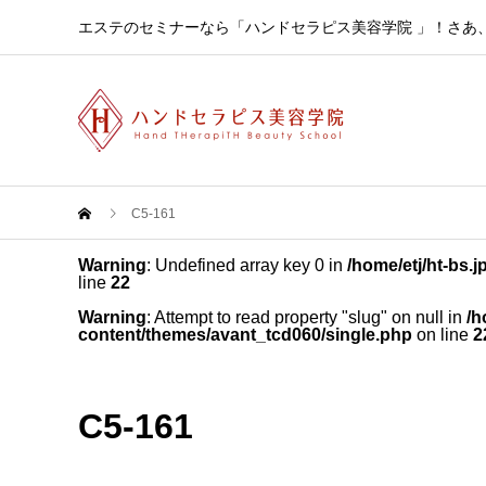
エステのセミナーなら「ハンドセラピス美容学院 」！さあ
C5-161
Warning
: Undefined array key 0 in
/home/etj/ht-bs.
line
22
Warning
: Attempt to read property "slug" on null in
/h
content/themes/avant_tcd060/single.php
on line
2
C5-161