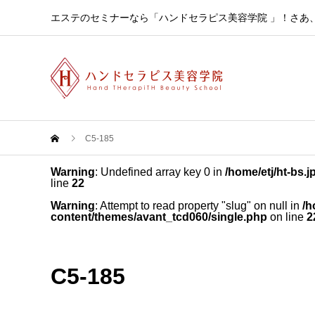
エステのセミナーなら「ハンドセラピス美容学院 」！さあ
C5-185
Warning
: Undefined array key 0 in
/home/etj/ht-bs.
line
22
Warning
: Attempt to read property "slug" on null in
/h
content/themes/avant_tcd060/single.php
on line
2
C5-185