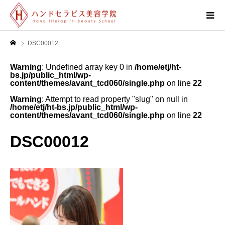
DSC00012
Warning
: Undefined array key 0 in
/home/etj/ht-
bs.jp/public_html/wp-
content/themes/avant_tcd060/single.php
on line
22
Warning
: Attempt to read property "slug" on null in
/home/etj/ht-bs.jp/public_html/wp-
content/themes/avant_tcd060/single.php
on line
22
DSC00012