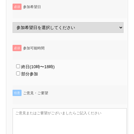
参加希望日
必須
参加可能時間
必須
終日(10時〜18時)
部分参加
ご意見・ご要望
任意