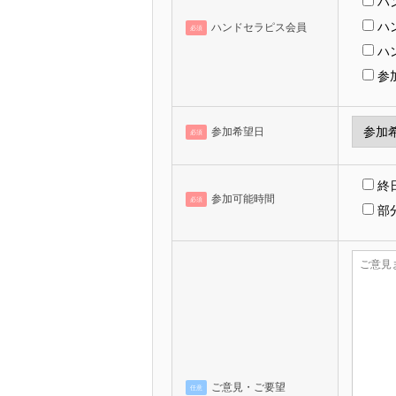
ハ
ハ
ハンドセラピス会員
必須
ハ
参
参加希望日
必須
終日
参加可能時間
必須
部
ご意見・ご要望
任意