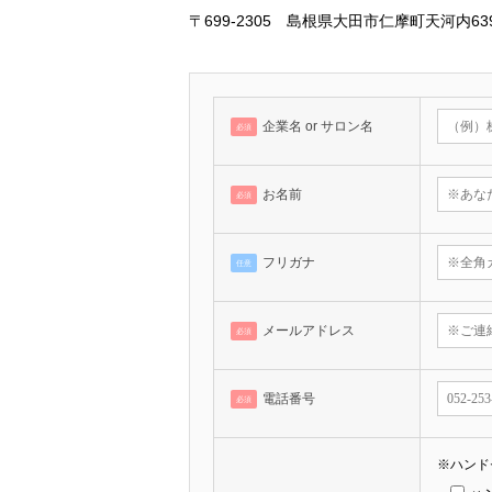
〒699-2305 島根県大田市仁摩町天河内639
企業名 or サロン名
必須
お名前
必須
フリガナ
任意
メールアドレス
必須
電話番号
必須
※ハンド