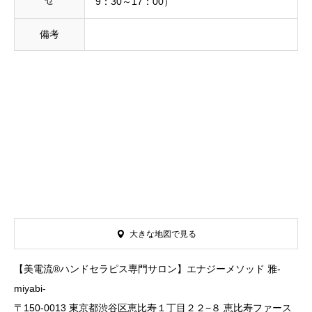
せ
9：30～17：00）
備考
大きな地図で見る
【美電流®️ハンドセラピス専門サロン】エナジーメソッド 雅-
miyabi-
〒150-0013 東京都渋谷区恵比寿１丁目２２−８ 恵比寿ファース