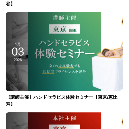
谷】
9月
03
2026
【講師主催】ハンドセラピス体験セミナー【東京/恵比
寿】