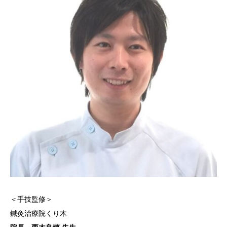
＜手技監修＞
鍼灸治療院くり木