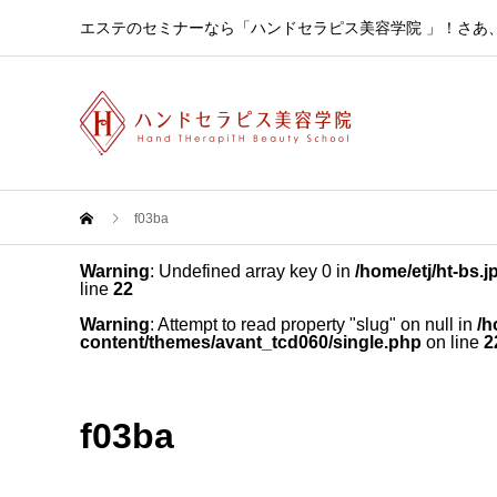
エステのセミナーなら「ハンドセラピス美容学院 」！さあ
f03ba
Warning
: Undefined array key 0 in
/home/etj/ht-bs.
line
22
Warning
: Attempt to read property "slug" on null in
/h
content/themes/avant_tcd060/single.php
on line
2
f03ba