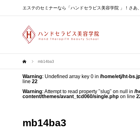
エステのセミナーなら「ハンドセラピス美容学院 」！さあ
mb14ba3
Warning
: Undefined array key 0 in
/home/etj/ht-bs.
line
22
Warning
: Attempt to read property "slug" on null in
/h
content/themes/avant_tcd060/single.php
on line
2
mb14ba3