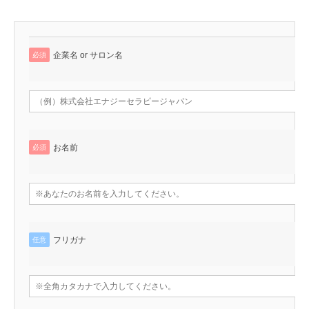
企業名 or サロン名
必須
お名前
必須
フリガナ
任意